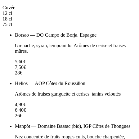
Cuvée
12 cl
18 cl
75 cl
Borsao — DO Campo de Borja, Espagne
Grenache, syrah, tempranillo. Arômes de cerise et fraises
mûres.
5,60€
7,50€
28€
Helios — AOP Côtes du Roussillon
Arômes de fraises gariguette et cerises, tanins veloutés
4,90€
6,40€
26€
Manpôt — Domaine Bassac (bio), IGP Côtes de Thongues
Nez concentré de fruits rouges cuits, bouche charpentée,