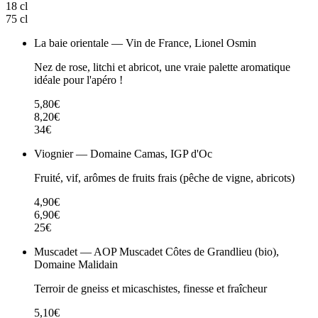
18 cl
75 cl
La baie orientale — Vin de France, Lionel Osmin
Nez de rose, litchi et abricot, une vraie palette aromatique
idéale pour l'apéro !
5,80€
8,20€
34€
Viognier — Domaine Camas, IGP d'Oc
Fruité, vif, arômes de fruits frais (pêche de vigne, abricots)
4,90€
6,90€
25€
Muscadet — AOP Muscadet Côtes de Grandlieu (bio),
Domaine Malidain
Terroir de gneiss et micaschistes, finesse et fraîcheur
5,10€