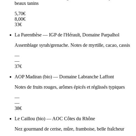
beaux tanins
5,70€
8,00€
33€
La Parenthèse — IGP de l'Hérault, Domaine Parpalhol
Assemblage syrah/grenache. Notes de myrtille, cacao, cassis
—
—
37€
AOP Madiran (bio) — Domaine Labranche Laffont
Notes de fruits rouges, arômes épicés et réglissés typiques
—
—
38€
Le Caillou (bio) — AOC Côtes du Rhône
Nez gourmand de cerise, mûre, framboise, belle fraîcheur