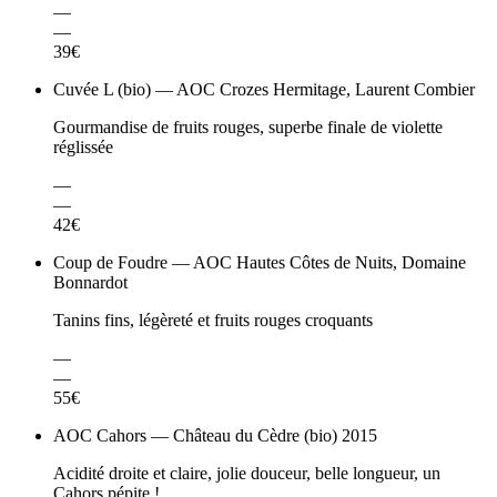
—
—
39€
Cuvée L (bio) — AOC Crozes Hermitage, Laurent Combier
Gourmandise de fruits rouges, superbe finale de violette
réglissée
—
—
42€
Coup de Foudre — AOC Hautes Côtes de Nuits, Domaine
Bonnardot
Tanins fins, légèreté et fruits rouges croquants
—
—
55€
AOC Cahors — Château du Cèdre (bio) 2015
Acidité droite et claire, jolie douceur, belle longueur, un
Cahors pépite !