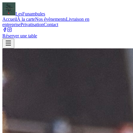
Les
Funambules
Accueil
À la carte
Nos évènements
Livraison en
entreprise
Privatisation
Contact
Réserver une table