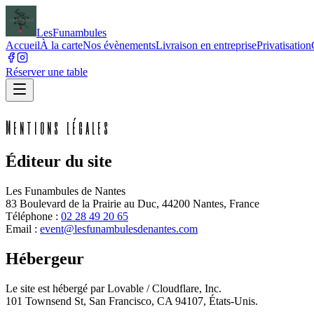
Les
Funambules
Accueil
À la carte
Nos évènements
Livraison en entreprise
Privatisation
Réserver une table
Mentions légales
Éditeur du site
Les Funambules de Nantes
83 Boulevard de la Prairie au Duc, 44200 Nantes, France
Téléphone :
02 28 49 20 65
Email :
event@lesfunambulesdenantes.com
Hébergeur
Le site est hébergé par Lovable / Cloudflare, Inc.
101 Townsend St, San Francisco, CA 94107, États-Unis.